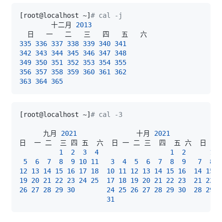
[
root@localhost ~
]
# cal -j
        十二月 
2013
335
336
337
338
339
340
341
342
343
344
345
346
347
348
349
350
351
352
353
354
355
356
357
358
359
360
361
362
363
364
365
[
root@localhost ~
]
# cal -3
      九月 
2021
               十月 
2021
           
1
2
3
4
1
2
1
5
6
7
8
9
10
11
3
4
5
6
7
8
9
7
8
12
13
14
15
16
17
18
10
11
12
13
14
15
16
14
15
1
19
20
21
22
23
24
25
17
18
19
20
21
22
23
21
22
2
26
27
28
29
30
24
25
26
27
28
29
30
28
29
3
31