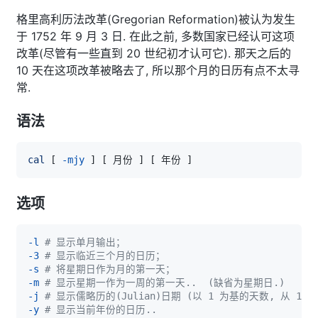
格里高利历法改革(Gregorian Reformation)被认为发生
于 1752 年 9 月 3 日. 在此之前, 多数国家已经认可这项
改革(尽管有一些直到 20 世纪初才认可它). 那天之后的
10 天在这项改革被略去了, 所以那个月的日历有点不太寻
常.
语法
cal
[
-mjy
]
[
 月份 
]
[
 年份 
]
选项
-l
# 显示单月输出；
-3
# 显示临近三个月的日历；
-s
# 将星期日作为月的第一天；
-m
# 显示星期一作为一周的第一天..  (缺省为星期日.)
-j
# 显示儒略历的(Julian)日期 (以 1 为基的天数, 从 1 月
-y
# 显示当前年份的日历..