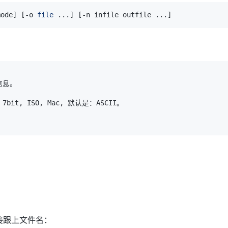
mode
]
[
-o 
file
..
.
]
[
-n infile outfile 
..
.
]
直接跟上文件名：