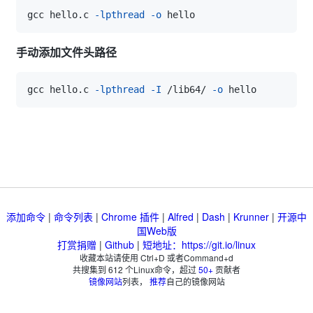
gcc hello.c 
-lpthread
-o
手动添加文件头路径
gcc hello.c 
-lpthread
-I
 /lib64/ 
-o
添加命令
|
命令列表
|
Chrome 插件
|
Alfred
|
Dash
|
Krunner
|
开源中
国Web版
打赏捐赠
|
Github
|
短地址：https://git.io/linux
收藏本站请使用 Ctrl+D 或者Command+d
共搜集到
612
个Linux命令，超过
50+
贡献者
镜像网站
列表，
推荐
自己的镜像网站