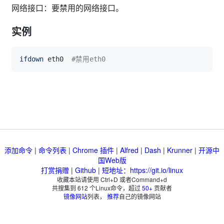
网络接口：要禁用的网络接口。
实例
ifdown
 eth0  
#禁用eth0
添加命令
|
命令列表
|
Chrome 插件
|
Alfred
|
Dash
|
Krunner
|
开源中
国Web版
打赏捐赠
|
Github
|
短地址：https://git.io/linux
收藏本站请使用 Ctrl+D 或者Command+d
共搜集到
612
个Linux命令，超过
50+
贡献者
镜像网站
列表，
推荐
自己的镜像网站