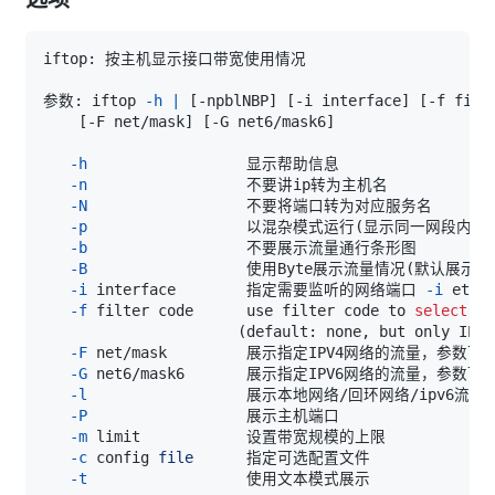
参数: iftop 
-h
|
[
-npblNBP
]
[
-i interface
]
[
-f filt
[
-F net/mask
]
[
-G net6/mask6
]
-h
-n
-N
-p
                  以混杂模式运行
(
显示同一网段内其
-b
-B
                  使用Byte展示流量情况
(
默认展示的b
-i
 interface        指定需要监听的网络端口 
-i
-f
 filter code      use filter code to 
select
(
default: none, but only IP p
-F
-G
-l
                  展示本地网络/回环网络/ipv6流量 
-P
-m
-c
 config 
file
-t