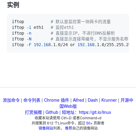
实例
iftop           
# 默认是监控第一块网卡的流量
iftop 
-i
 eth1   
# 监控eth1
iftop 
-n
# 直接显示IP, 不进行DNS反解析
iftop 
-N
# 直接显示连接埠编号, 不显示服务名称
iftop 
-F
192.168
.1.0/24 or 
192.168
.1.0/255.255.255.
添加命令
|
命令列表
|
Chrome 插件
|
Alfred
|
Dash
|
Krunner
|
开源中
国Web版
打赏捐赠
|
Github
|
短地址：https://git.io/linux
收藏本站请使用 Ctrl+D 或者Command+d
共搜集到
612
个Linux命令，超过
50+
贡献者
镜像网站
列表，
推荐
自己的镜像网站