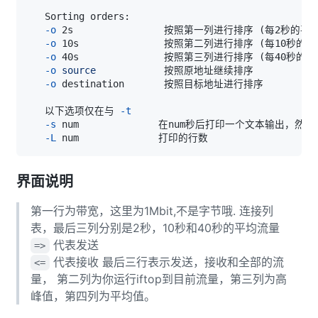
-o
 2s                按照第一列进行排序 
(
每2秒的平
-o
 10s               按照第二列进行排序 
(
每10秒的
-o
 40s               按照第三列进行排序 
(
每40秒的
-o
source
-o
   以下选项仅在与 
-t
-s
-L
界面说明
第一行为带宽，这里为1Mbit,不是字节哦. 连接列
表，最后三列分别是2秒，10秒和40秒的平均流量
代表发送
=>
代表接收 最后三行表示发送，接收和全部的流
<=
量， 第二列为你运行iftop到目前流量，第三列为高
峰值，第四列为平均值。