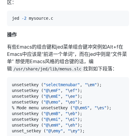
区：
jed 
-2
操作
有些Emacs的组合键和jed菜单组合键冲突例如Alt+f在
Emacs中应该是“前进一个单词”，而在jed中则是“文件菜
单” 想使用Emacs风格的组合键的话，编
辑
找到如下段落：
/usr/share/jed/lib/menus.slc
unsetsetkey 
(
"selectmenubar"
, 
"
\e
m"
)
;
unsetsetkey 
(
"@
\e
mF"
, 
"
\e
f"
)
;
unsetsetkey 
(
"@
\e
mE"
, 
"
\e
e"
)
;
unsetsetkey 
(
"@
\e
mo"
, 
"
\e
o"
)
;
% Mode menu unsetsetkey 
(
"@
\e
mS"
, 
"
\e
s"
)
;
unsetsetkey 
(
"@
\e
mB"
, 
"
\e
b"
)
;
unsetsetkey 
(
"@
\e
mi"
, 
"
\e
i"
)
;
unsetsetkey 
(
"@
\e
mH"
, 
"
\e
h"
)
;
unset_setkey 
(
"@
\e
my"
, 
"
\e
y"
)
;