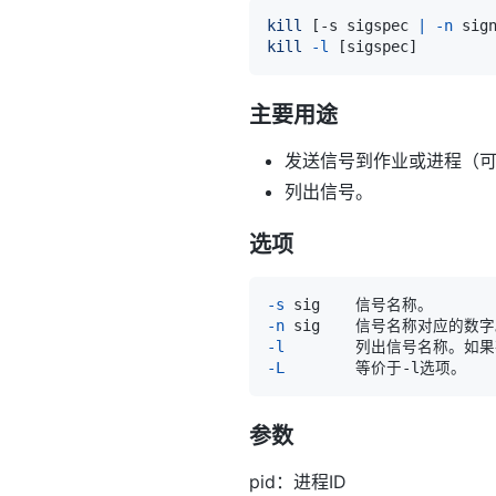
kill
[
-s sigspec 
|
-n
 sig
kill
-l
[
sigspec
]
主要用途
发送信号到作业或进程（
列出信号。
选项
-s
-n
-l
-L
参数
pid：进程ID