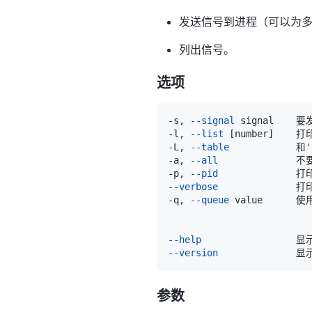
发送信号到进程（可以为
列出信号。
选项
-s, 
--signal
-l, 
--list
[
number
]
-L, 
--table
            和
'
-a, 
--all
            
-p, 
--pid
--verbose
-q, 
--queue
 value      使
                    
--help
--version
参数