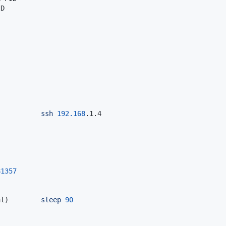
           
ssh
192.168
81357
al
)
sleep
90