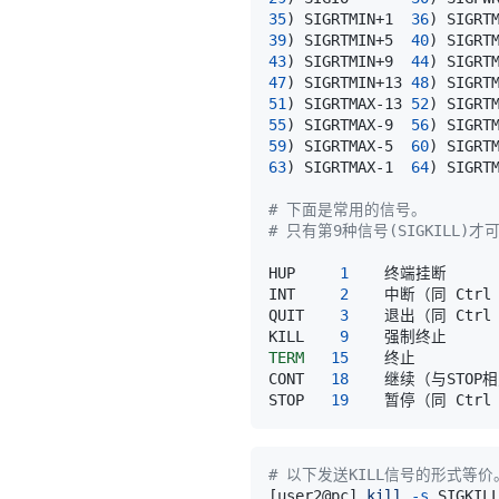
35
)
 SIGRTMIN+1  
36
)
 SIGRT
39
)
 SIGRTMIN+5  
40
)
 SIGRT
43
)
 SIGRTMIN+9  
44
)
 SIGRT
47
)
 SIGRTMIN+13 
48
)
 SIGRT
51
)
 SIGRTMAX-13 
52
)
 SIGRT
55
)
 SIGRTMAX-9  
56
)
 SIGRT
59
)
 SIGRTMAX-5  
60
)
 SIGRT
63
)
 SIGRTMAX-1  
64
)
# 下面是常用的信号。
# 只有第9种信号(SIGKIL
HUP     
1
INT     
2
QUIT    
3
    退出（同 Ctrl 
KILL    
9
TERM
15
CONT   
18
STOP   
19
# 以下发送KILL信号的形式
[
user2@pc
]
kill
-s