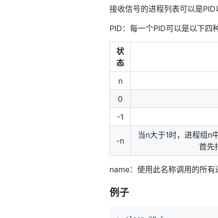
接收信号的进程列表可以是PID
PID：每一个PID可以是以下
状
态
n
0
-1
当n大于1时，进程组n
-n
首先
name：使用此名称调用的所
例子