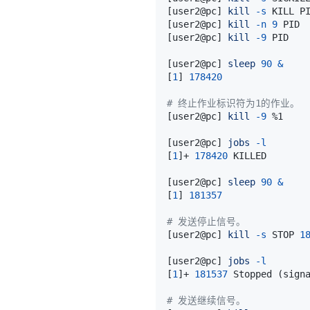
[
user2@pc
]
kill
-s
[
user2@pc
]
kill
-n
9
[
user2@pc
]
kill
-9
[
user2@pc
]
sleep
90
&
[
1
]
178420
# 终止作业标识符为1的作业。
[
user2@pc
]
kill
-9
[
user2@pc
]
jobs
-l
[
1
]
+ 
178420
 KILLED       
[
user2@pc
]
sleep
90
&
[
1
]
181357
# 发送停止信号。
[
user2@pc
]
kill
-s
 STOP 
1
[
user2@pc
]
jobs
-l
[
1
]
+ 
181537
 Stopped 
(
sign
# 发送继续信号。