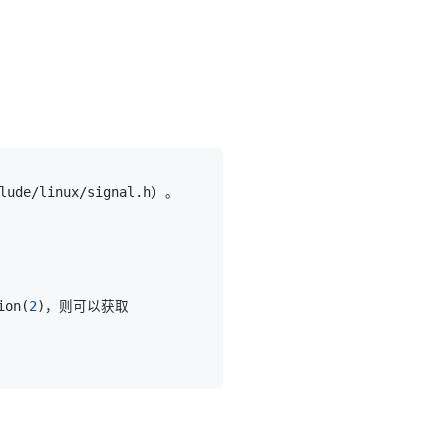
ion
(
2
)