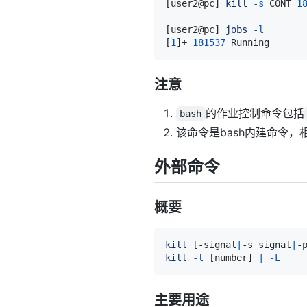
[
user2@pc
]
kill
-s
 CONT 
1
[
user2@pc
]
jobs
-l
[
1
]
+ 
181537
 Running      
注意
的作业控制命令包括
bash
该命令是bash内建命令
外部命令
概要
kill
[
-signal
|
-s signal
|
-
kill
-l
[
number
]
|
-L
主要用途