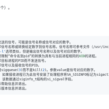
多个）。
-l'
  不要限制“命令名到pid”的转换为具有与当前进程相同的
UID
用sigqueue
(
3
)
而不是kill
(
2
)
       如果接收进程已为此信号安装了处理程序将SA_SIGINFO标记为sigact