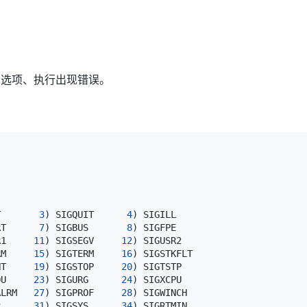
法选项、执行出现错误。
T       
3
)
 SIGQUIT      
4
)
RT      
7
)
 SIGBUS       
8
)
R1     
11
)
 SIGSEGV     
12
)
RM     
15
)
 SIGTERM     
16
)
NT     
19
)
 SIGSTOP     
20
)
OU     
23
)
 SIGURG      
24
)
ALRM   
27
)
 SIGPROF     
28
)
R      
31
)
 SIGSYS      
34
)