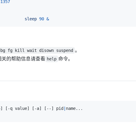
81357
           
sleep
90
&
。
bg fg kill wait disown suspend
，相关的帮助信息请查看
命令。
help
p
]
[
-q value
]
[
-a
]
[
--
]
 pid
|
name
..