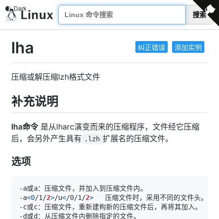
搜索
lha
纠正错误
添加实例
压缩或解压缩lzh格式文件
补充说明
lha命令
是从lharc演变而来的压缩程序，文件经它压缩
后，会另外产生具有
扩展名的压缩文件。
.lzh
选项
-a
<
0
/1/
2
>
/u
<
/0/1/
2
>