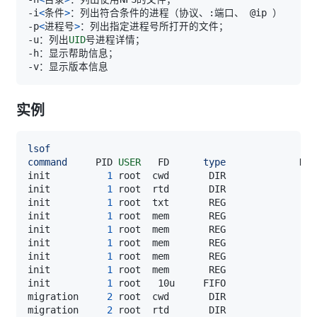
-i
<
条件
>
-p
<
进程号
>
-u：列出
UID
实例
lsof
command
     PID 
USER
   FD      
type
init          
1
 root  cwd       DIR                
init          
1
 root  rtd       DIR                
init          
1
 root  txt       REG                
init          
1
 root  mem       REG                
init          
1
 root  mem       REG                
init          
1
 root  mem       REG                
init          
1
 root  mem       REG                
init          
1
 root  mem       REG                
init          
1
 root   10u     FIFO               
0
migration     
2
 root  cwd       DIR                
migration     
2
 root  rtd       DIR                