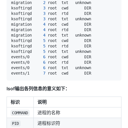
migration     
2
ksoftirqd     
3
 root  cwd       DIR                
ksoftirqd     
3
 root  rtd       DIR                
ksoftirqd     
3
migration     
4
 root  cwd       DIR                
migration     
4
 root  rtd       DIR                
migration     
4
ksoftirqd     
5
 root  cwd       DIR                
ksoftirqd     
5
 root  rtd       DIR                
ksoftirqd     
5
events/0      
6
 root  cwd       DIR                
events/0      
6
 root  rtd       DIR                
events/0      
6
events/1      
7
 root  cwd       DIR                
lsof输出各列信息的意义如下：
标识
说明
进程的名称
COMMAND
进程标识符
PID