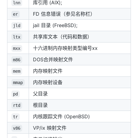
库引用 (AIX);
lnn
FD 信息错误（参见名称栏）
er
jail 目录 (FreeBSD);
jld
共享库文本（代码和数据）
ltx
十六进制内存映射类型编号xx
mxx
DOS合并映射文件
m86
内存映射文件
mem
内存映射设备
mmap
父目录
pd
根目录
rtd
内核跟踪文件 (OpenBSD)
tr
VP/ix 映射文件
v86