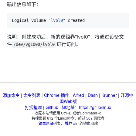
输出信息如下：
Logical volume 
"lvol0"
说明：创建成功后，新的逻辑卷"lvol0"，将通过设备文
件
进行访问。
/dev/vg1000/lvol0
添加命令
|
命令列表
|
Chrome 插件
|
Alfred
|
Dash
|
Krunner
|
开源中
国Web版
打赏捐赠
|
Github
|
短地址：https://git.io/linux
收藏本站请使用 Ctrl+D 或者Command+d
共搜集到
612
个Linux命令，超过
50+
贡献者
镜像网站
列表，
推荐
自己的镜像网站