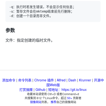
参数
文件：指定创建的临时文件。
添加命令
|
命令列表
|
Chrome 插件
|
Alfred
|
Dash
|
Krunner
|
开源中
国Web版
打赏捐赠
|
Github
|
短地址：https://git.io/linux
收藏本站请使用 Ctrl+D 或者Command+d
共搜集到
612
个Linux命令，超过
50+
贡献者
镜像网站
列表，
推荐
自己的镜像网站