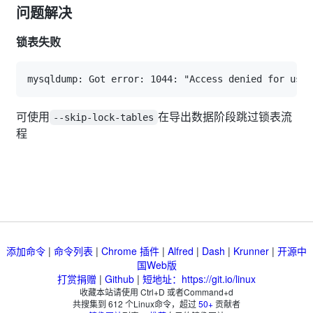
问题解决
锁表失败
可使用
在导出数据阶段跳过锁表流
--skip-lock-tables
程
添加命令
|
命令列表
|
Chrome 插件
|
Alfred
|
Dash
|
Krunner
|
开源中
国Web版
打赏捐赠
|
Github
|
短地址：https://git.io/linux
收藏本站请使用 Ctrl+D 或者Command+d
共搜集到
612
个Linux命令，超过
50+
贡献者