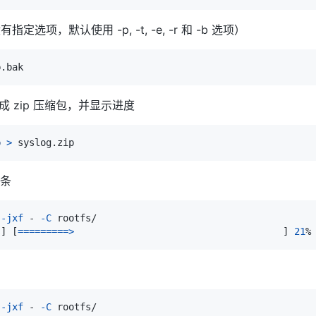
项，默认使用 -p, -t, -e, -r 和 -b 选项）
 zip 压缩包，并显示进度
p
>
度条
-jxf
 - 
-C
s
]
[
==
==
==
==
=
>
]
21
%
-jxf
 - 
-C