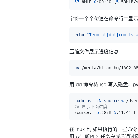
57
.8MiB 
0
:00:10 
[
5
.53MiB/
字符一个个匀速在命令行中显
echo
"Tecmint[dot]com is 
压缩文件展示进度信息
pv
 /media/himanshu/1AC2-A
用 dd 命令将 iso 写入磁盘
sudo
pv
-cN
source
<
 /Use
## 显示下面进度
source:  
5
.2GiB 
5
:11:41 
[
在linux上, 如果执行的一
用pv监听PID, 任务完成后