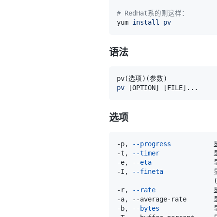
# RedHat系的则这样：
yum 
install
pv
语法
pv
(
选项
)
(
参数
)
pv
[
OPTION
]
[
FILE
]
..
选项
-p, 
--progress
-t, 
--timer
-e, 
--eta
             
-I, 
--fineta
-r, 
--rate
-b, 
--bytes