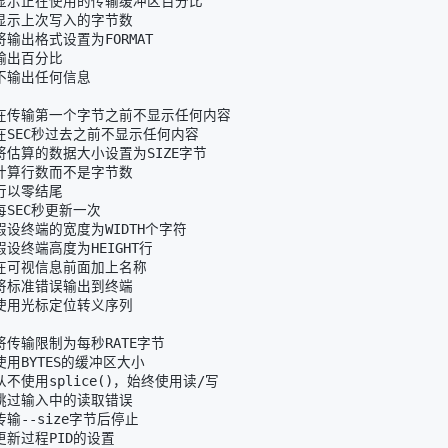
  从不使用splice
(
)