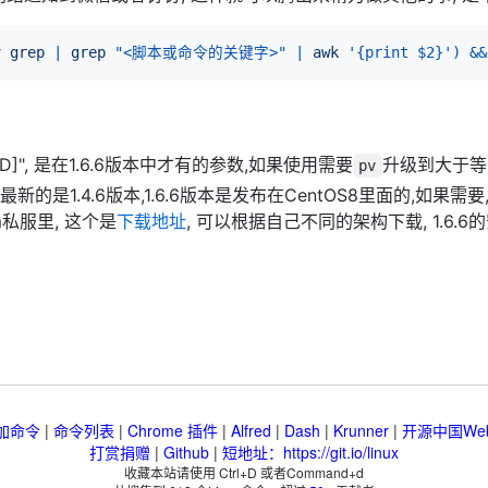
v
grep
|
grep
"<脚本或命令的关键字>"
|
awk
'{print $2}'
)
&&
ID[:FD]", 是在1.6.6版本中才有的参数,如果使用需要
升级到大于等于
pv
最新的是1.4.6版本,1.6.6版本是发布在CentOS8里面的,如果需
私服里, 这个是
下载地址
, 可以根据自己不同的架构下载, 1.6.6
加命令
|
命令列表
|
Chrome 插件
|
Alfred
|
Dash
|
Krunner
|
开源中国We
打赏捐赠
|
Github
|
短地址：https://git.io/linux
收藏本站请使用 Ctrl+D 或者Command+d