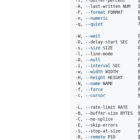
-F, 
--format
-n, 
--numeric
-q, 
--quiet
-W, 
--wait
-s, 
--size
-0, 
--null
-i, 
--interval
-w, 
--width
-H, 
--height
-N, 
--name
-f, 
--force
-c, 
--cursor
-C, --no-splice        
-R, 
--remote