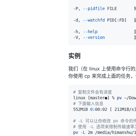
-P, 
--pidfile
-d, 
--watchfd
 PID
[
:FD
]
-h, 
--help
-V, 
--version
实例
我们（在 linux 上使用命
你使用 cp 来完成上面的任
# 复制文件会有进度
linux 
[
master●
]
 % 
pv
 ~/Do
# 下面输入信息
552MiB 
0
:00:02 
[
 212MiB/s
# -L 可以让你修改 pv 命令
# 使用 -L 选项来限制传输速率为
pv
-L
 2m /media/himanshu/