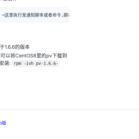
<
这里执行发通知脚本或者命令,脚本或命令需要提前调试好
>
1.6.6的版本
要,可以将CentOS8里的pv下载到
的安装:
rpm -ivh pv-1.6.6-
b版