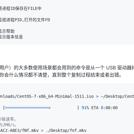
令行的用户）的大多数使用场景都会用到的命令是从一个 USB 驱
务，你会什么情况都不清楚，直到整个复制过程结束或者出错。
wnloads/CentOS-7-x86_64-Minimal-1511.iso 
>
]
[
==
==
==
==
==
==
==
==
==
>
]
91
% ETA 
0
的传输速率。
2MB/s。
1AC2-A8E3/fNf.mkv 
>