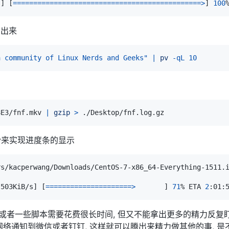
s
]
[
==
==
==
==
==
==
==
==
==
==
==
==
==
==
==
==
==
==
==
==
==
==
==
>
]
100
示出来
a community of Linux Nerds and Geeks"
|
pv
-qL
10
8E3/fnf.mkv 
|
gzip
>
，pv来实现进度条的显示
rs/kacperwang/Downloads/CentOS-7-x86_64-Everything-1511.
 503KiB/s
]
[
==
==
==
==
==
==
==
==
==
==
=
>
]
71
% ETA 
2
些命令或者一些脚本需要花费很长时间, 但又不能拿出更多的精力反复
通过网络通知到微信或者钉钉, 这样就可以腾出来精力做其他的事, 