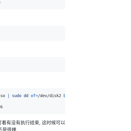
iso 
|
sudo
dd
of
=
/dev/disk2 
bs
=
盯着有没有执行结束, 这时候可以
是不是很棒