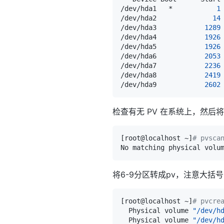
/dev/hda1   *           
1
/dev/hda2              
14
/dev/hda3            
1289
/dev/hda4            
1926
/dev/hda5            
1926
/dev/hda6            
2053
/dev/hda7            
2236
/dev/hda8            
2419
/dev/hda9            
2602
检查有无 PV 在系统上，然后将
[
root@localhost ~
]
# pvsca
No matching physical volu
将6-9分区转成pv，注意大括
[
root@localhost ~
]
# pvcre
  Physical volume 
"/dev/h
  Physical volume 
"/dev/h