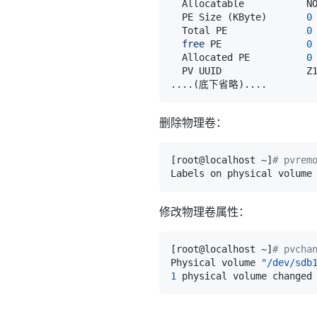
  Allocatable           N
  PE Size 
(
KByte
)
0
  Total PE              
0
free
 PE               
0
  Allocated PE          
0
..
..
(
底下省略
)
..
..
删除物理卷：
[
root@localhost ~
]
# pvrem
Labels on physical volume
修改物理卷属性：
[
root@localhost ~
]
# pvch
Physical volume 
"/dev/sdb
1
 physical volume changed