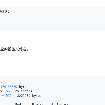
对应的设备文件名。
 -l
1174138880
ck, 
5005
5
 * 
512
=
8225280
         End      Blocks   
id