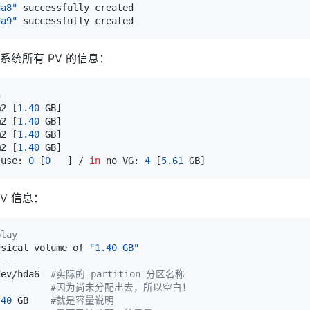
da8"
da9"
系统所有 PV 的信息：
n
m2 
[
1.40
 GB
]
m2 
[
1.40
 GB
]
m2 
[
1.40
 GB
]
m2 
[
1.40
 GB
]
 use: 
0
[
0
]
 / 
in
 no VG: 
4
[
5.61
 GB
]
V 信息：
play
ysical volume of 
"1.40 GB"
dev/hda6  
#实际的 partition 分区名称
          
#因为尚未分配出去，所以空白！
.40
 GB    
#就是容量说明