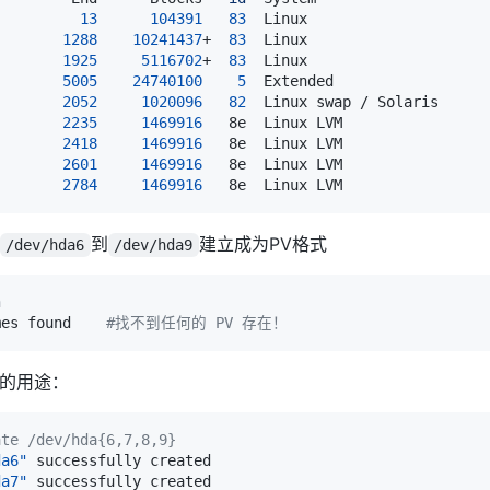
13
104391
83
1288
10241437
+  
83
1925
5116702
+  
83
5005
24740100
5
2052
1020096
82
2235
1469916
2418
1469916
2601
1469916
2784
1469916
到
建立成为PV格式
/dev/hda6
/dev/hda9
n
mes found    
#找不到任何的 PV 存在！
号的用途：
ate /dev/hda{6,7,8,9}
da6"
da7"