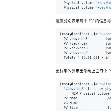
  Physical volume 
"/dev/h
  Physical volume 
"/dev/h
这就分別表示每个 PV 的信息与
[
root@localhost ~
]
# pvsca
  PV /dev/hda6         lv
  PV /dev/hda7         lv
  PV /dev/hda8         lv
  PV /dev/hda9         lv
  Total: 
4
[
5.61
 GB
]
 / 
in
更详细的列示出系统上面每个 P
[
root@localhost ~
]
# pvdis
"/dev/hda6"
 is a new ph
  PV Name               /
  VG Name                
  PV Size               
1