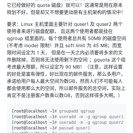
它已经做好的 quota 磁盘）就可以！这通常是用在原本
规划不好，但是却又不想要更动原有主机架构的情况中！
要求：Linux 主机里面主要针对 quser1 及 quser2 两个
使用者来进行磁盘配额， 且这两个使用者都是挂在
qgroup 组里面的。每个使用者总共有 50MB 的磁盘空间
(不考虑 inode) 限制！并且 soft limit 为 45 MB；而宽
限时间设定为 1 天， 但是在一天之内必须要将多余的文
件删除掉，否则将无法使用剩下的空间 ；gquota 这个组
考虑最大限额，所以设定为 90 MB！（注意，这样设置
的好处是富有弹性，好比现在的邮件服务，那么多用户，
承诺给用户每人最大空间为数GB，然而人们不可能每人
都会使用那么大的空间，所以邮件服务的总空间，实际上
肯定不是注册客户数乘以数GB，否则这样得多大啊。）
[
root@localhost ~
]
# groupadd qgroup
[
root@localhost ~
]
# useradd -m -g qgroup quser1
[
root@localhost ~
]
# useradd -m -g qgroup quser2
[
root@localhost ~
]
# passwd quser1