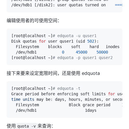
/dev/hdb1 
[
/disk2
]
: user quotas turned on    
==
=
>
编辑使用者的可使用空间：
[
root@localhost ~
]
# edquota -u quser1
Disk quotas 
for
 user quser1 
(
uid 
502
)
  /dev/hdb1           
0
45000
50000
[
root@localhost ~
]
# edquota -p quser1 quser2    
接下来要来设定宽限时间，还是使用 edquota
[
root@localhost ~
]
# edquota -t
Grace period before enforcing soft limits 
for
time
units
使用
来查询：
quota -v