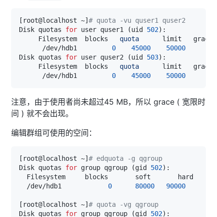
[
root@localhost ~
]
# quota -vu quser1 quser2
Disk quotas 
for
 user quser1 
(
uid 
502
)
     Filesystem  blocks   
quota
      limit   grace 
      /dev/hdb1         
0
45000
50000
Disk quotas 
for
 user quser2 
(
uid 
503
)
     Filesystem  blocks   
quota
      limit   grace 
      /dev/hdb1         
0
45000
50000
注意，由于使用者尚未超过45 MB，所以 grace ( 宽限时
间 ) 就不会出现。
编辑群组可使用的空间：
[
root@localhost ~
]
# edquota -g qgroup
Disk quotas 
for
 group qgroup 
(
gid 
502
)
  /dev/hdb1            
0
80000
90000
[
root@localhost ~
]
# quota -vg qgroup
Disk quotas 
for
 group qgroup 
(
gid 
502
)