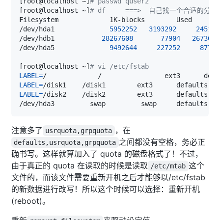
[
root@localhost ~
]
# passwd quser2
[
root@localhost ~
]
# df     ===>  自己找一个合适的分
/dev/hda1              
5952252
3193292
245172
/dev/hdb1            
28267608
77904
2673060
/dev/hda5              
9492644
227252
87754
[
root@localhost ~
]
# vi /etc/fstab
LABEL
=
/             /                ext3      defa
LABEL
=
/disk1    /disk1        ext3      defaults   
LABEL
=
/disk2    /disk2        ext3      defaults,us
/dev/hda3         swap         swap     defaults   
注意多了
，在
usrquota,grpquota
之间都没有空格，务必正
defaults,usrquota,grpquota
确书写。这样就算加入了 quota 的磁盘格式了！不过，
由于真正的 quota 在读取的时候是读取
这个
/etc/mtab
文件的，而该文件需要重新开机之后才能够以/etc/fstab
的新数据进行改写！所以这个时候可以选择：重新开机
(reboot)。