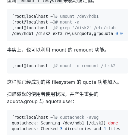
重新
来驱动设定值。
remount filesystem
[
root@localhost ~
]
# umount /dev/hdb1
[
root@localhost ~
]
# mount -a
[
root@localhost ~
]
# grep '/disk2' /etc/mtab
/dev/hdb1 /disk2 ext3 rw,usrquota,grpquota 
0
0
事实上，也可以利用 mount 的 remount 功能。
[
root@localhost ~
]
# mount -o remount /disk2
这样就已经成功的将 filesystem 的 quota 功能加入。
扫瞄磁盘的使用者使用状况，并产生重要的
aquota.group 与 aquota.user：
[
root@localhost ~
]
# quotacheck -avug
quotacheck: Scanning /dev/hdb1 
[
/disk2
]
done
quotacheck: Checked 
3
 directories and 
4