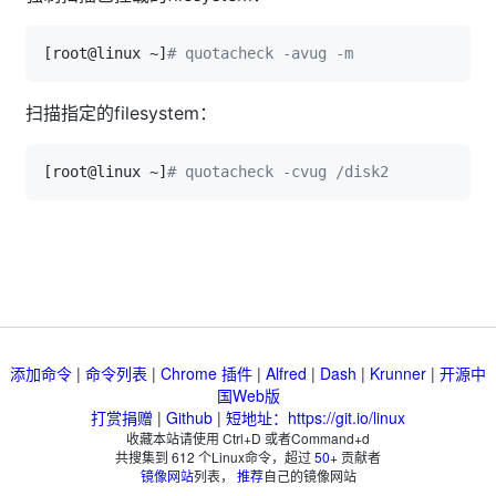
[
root@linux ~
]
# quotacheck -avug -m
扫描指定的filesystem：
[
root@linux ~
]
# quotacheck -cvug /disk2
添加命令
|
命令列表
|
Chrome 插件
|
Alfred
|
Dash
|
Krunner
|
开源中
国Web版
打赏捐赠
|
Github
|
短地址：https://git.io/linux
收藏本站请使用 Ctrl+D 或者Command+d
共搜集到
612
个Linux命令，超过
50+
贡献者
镜像网站
列表，
推荐
自己的镜像网站