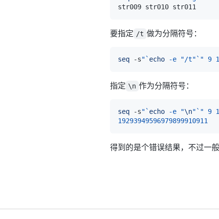
要指定
做为分隔符号：
/t
seq
 -s
"
`
echo
-e
"/t"
`
"
9
指定
作为分隔符号：
\n
seq
 -s
"
`
echo
-e
"
\n
"
`
"
9
19293949596979899910911
得到的是个错误结果，不过一