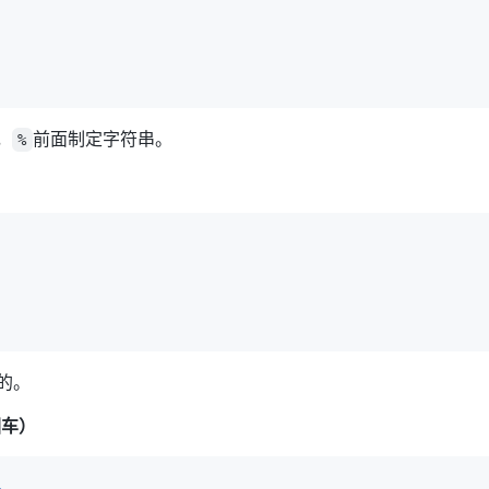
，
前面制定字符串。
%
的。
回车）
1