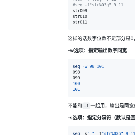
#seq -f"str%03g" 9 11
这样的话数字位数不足部分是0
-w选项：指定输出数字同宽
seq
-w
98
101
100
101
不能和
一起用，输出是同宽
-f
-s选项：指定分隔符（默认是
seq
 -s
" "
 -f
"str%03g"
9
1