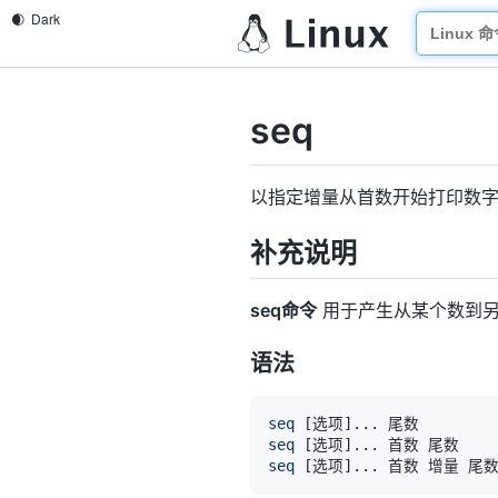
seq
以指定增量从首数开始打印数
补充说明
seq命令
用于产生从某个数到另
语法
seq
[
选项
]
..
seq
[
选项
]
..
seq
[
选项
]
..