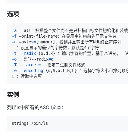
选项
-a
-f
-n
 –bytes
=
[
number
]
-t
--radix
=
{
o,d,x
}
-o
 ：类似--radix
=
-T
--target
=
-e
--encoding
=
{
s,S,b,l,B,L
}
 ：选择字符大小和排列顺序:s
实例
列出ls中所有的ASCII文本：