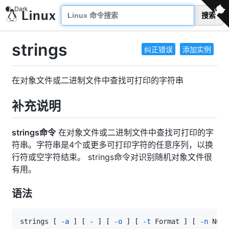
搜索
strings
纠正错误
添加实例
在对象文件或二进制文件中查找可打印的字符串
补充说明
strings命令
在对象文件或二进制文件中查找可打印的字
符串。字符串是4个或更多可打印字符的任意序列，以换
行符或空字符结束。 strings命令对识别随机对象文件很
有用。
语法
strings 
[
-a
]
[
 - 
]
[
-o
]
[
-t
 Format 
]
[
-n
 Numb