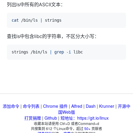
列出ls中所有的ASCII文本：
cat
 /bin/ls 
|
查找ls中包含libc的字符串，不区分大小写：
strings /bin/ls 
|
grep
-i
添加命令
|
命令列表
|
Chrome 插件
|
Alfred
|
Dash
|
Krunner
|
开源中
国Web版
打赏捐赠
|
Github
|
短地址：https://git.io/linux
收藏本站请使用 Ctrl+D 或者Command+d
共搜集到
612
个Linux命令，超过
50+
贡献者