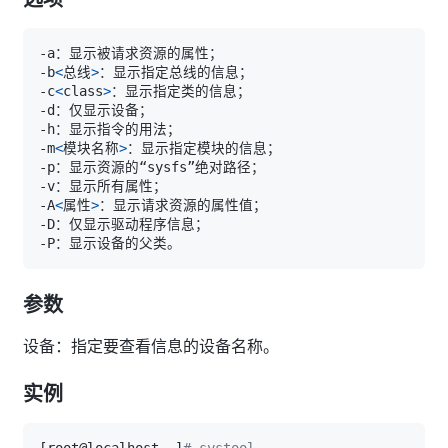
-b
<
总线
>
-c
<
class
>
-m
<
模块名称
>
-A
<
属性
>
参数
设备：指定要查看信息的设备名称。
实例
[
root@localhost ~
]
# systool