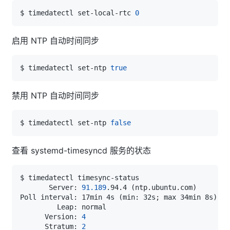
$ timedatectl set-local-rtc 
0
启用 NTP 自动时间同步
$ timedatectl set-ntp 
true
禁用 NTP 自动时间同步
$ timedatectl set-ntp 
false
查看 systemd-timesyncd 服务的状态
       Server: 
91.189
.94.4 
(
ntp.ubuntu.com
)
Poll interval: 17min 4s 
(
min: 32s
;
 max 34min 8s
)
      Version: 
4
      Stratum: 
2