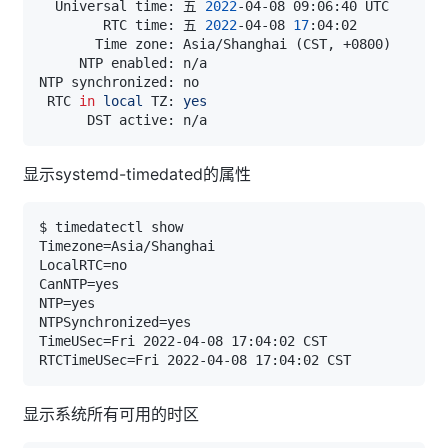
  Universal time: 五 
2022
        RTC time: 五 
2022
-04-08 
17
       Time zone: Asia/Shanghai 
(
CST, +0800
)
 RTC 
in
local
 TZ: 
yes
显示systemd-timedated的属性
显示系统所有可用的时区