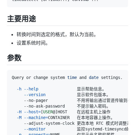
主要用途
转换时间到选定的格式，默认为当前。
设置系统时间。
参数
Query or change system 
time
 and 
date
-h
--help
--version
-H
--host
=
[
USER
@
]
-M
--machine
=
--monitor
-p
--property
=